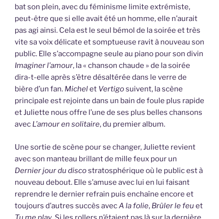
bat son plein, avec du féminisme limite extrémiste,
peut-être que si elle avait été un homme, elle n’aurait
pas agi ainsi. Cela est le seul bémol de la soirée et très
vite sa voix délicate et somptueuse ravit à nouveau son
public. Elle s’accompagne seule au piano pour son divin
Imaginer l’amour
, la « chanson chaude » de la soirée
dira-t-elle après s’être désaltérée dans le verre de
bière d’un fan.
Michel
et
Vertigo
suivent, la scène
principale est rejointe dans un bain de foule plus rapide
et Juliette nous offre l’une de ses plus belles chansons
avec
L’amour en solitaire
, du premier album.
Une sortie de scène pour se changer, Juliette revient
avec son manteau brillant de mille feux pour un
Dernier jour du disco
stratosphérique où le public est à
nouveau debout. Elle s’amuse avec lui en lui faisant
reprendre le dernier refrain puis enchaîne encore et
toujours d’autres succès avec
A la folie
,
Brûler le feu
et
Tu me play
. Si les rollers n’étaient pas là sur la dernière