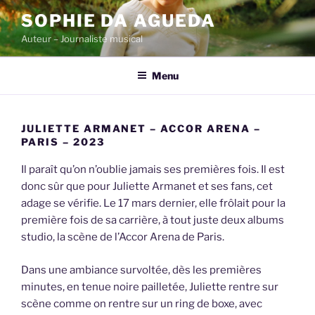
Skip
SOPHIE DA AGUEDA
to
Auteur – Journaliste musical
content
Menu
JULIETTE ARMANET – ACCOR ARENA –
PARIS – 2023
Il paraît qu’on n’oublie jamais ses premières fois. Il est
donc sûr que pour Juliette Armanet et ses fans, cet
adage se vérifie. Le 17 mars dernier, elle frôlait pour la
première fois de sa carrière, à tout juste deux albums
studio, la scène de l’Accor Arena de Paris.
Dans une ambiance survoltée, dès les premières
minutes, en tenue noire pailletée, Juliette rentre sur
scène comme on rentre sur un ring de boxe, avec