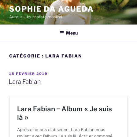
Skip
SOPHIE DA AGUEDA
to
Auteur – Journaliste musical
content
Menu
CATÉGORIE :
LARA FABIAN
POSTED
15 FÉVRIER 2019
ON
Lara Fabian