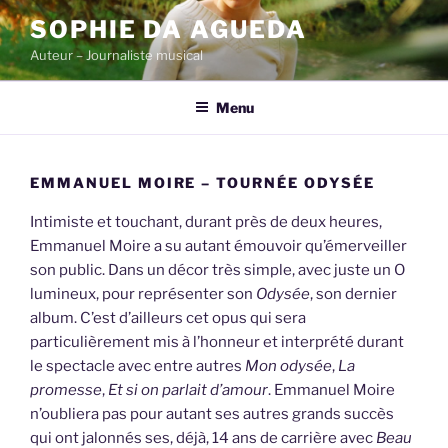
Skip
SOPHIE DA AGUEDA
to
Auteur – Journaliste musical
content
Menu
EMMANUEL MOIRE – TOURNÉE ODYSÉE
Intimiste et touchant, durant près de deux heures,
Emmanuel Moire a su autant émouvoir qu’émerveiller
son public. Dans un décor très simple, avec juste un O
lumineux, pour représenter son
Odysée
, son dernier
album. C’est d’ailleurs cet opus qui sera
particulièrement mis à l’honneur et interprété durant
le spectacle avec entre autres
Mon odysée
,
La
promesse
,
Et si on parlait d’amour
. Emmanuel Moire
n’oubliera pas pour autant ses autres grands succès
qui ont jalonnés ses, déjà, 14 ans de carrière avec
Beau